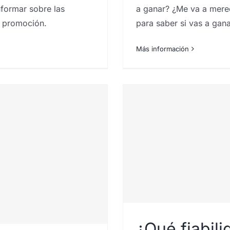
nformar sobre las
a ganar? ¿Me va a merec
a promoción.
para saber si vas a gan
Más información
ica manejan en
¿Qué fiabil