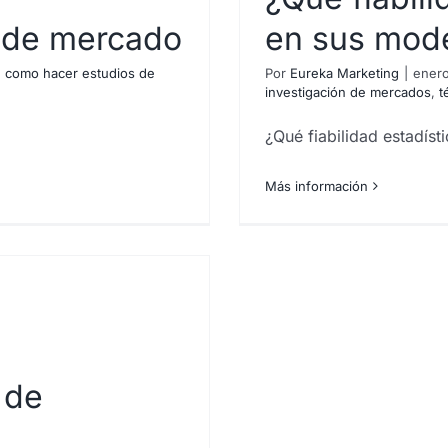
s?
 de mercado
en sus mod
,
como hacer estudios de
Por
Eureka Marketing
|
enero
investigación de mercados
,
t
¿Qué fiabilidad estadís
Más información
 de