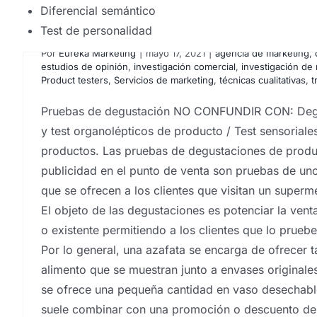
Diferencial semántico
Pruebas de degustación.
Test de personalidad
Por
Eureka Marketing
|
mayo 17, 2021
|
agencia de marketing
,
estudios de opinión
,
investigación comercial
,
investigación de
Product testers
,
Servicios de marketing
,
técnicas cualitativas
,
t
Pruebas de degustación NO CONFUNDIR CON: Degu
y test organolépticos de producto / Test sensoriale
productos. Las pruebas de degustaciones de prod
publicidad en el punto de venta son pruebas de un
que se ofrecen a los clientes que visitan un super
El objeto de las degustaciones es potenciar la ven
¿Cómo sé si un producto 
o existente permitiendo a los clientes que lo prueb
en el mercado? ¿O si 
Por lo general, una azafata se encarga de ofrecer 
alimento que se muestran junto a envases originale
dinero?
se ofrece una pequeña cantidad en vaso desechabl
suele combinar con una promoción o descuento de