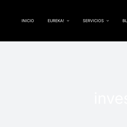
Saltar
al
contenido
INICIO
EUREKA!
SERVICIOS
B
inve