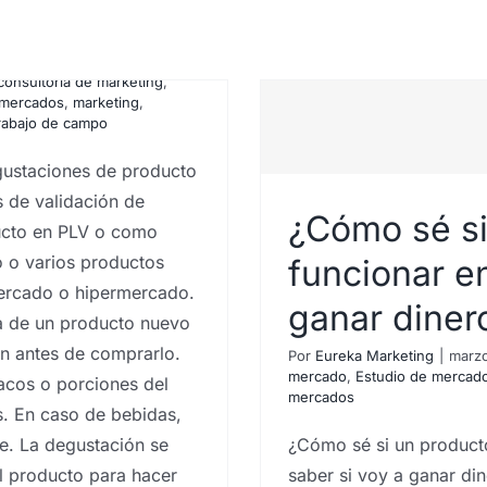
 ¿Qué son?
consultoría de marketing
,
 mercados
,
marketing
,
rabajo de campo
staciones de producto
s de validación de
¿Cómo sé si
ucto en PLV o como
o o varios productos
funcionar e
mercado o hipermercado.
ganar diner
ta de un producto nuevo
va a funcionar
en antes de comprarlo.
Por
Eureka Marketing
|
marzo
voy a ganar
mercado
,
Estudio de mercad
tacos o porciones del
mercados
s. En caso de bebidas,
e. La degustación se
¿Cómo sé si un product
l producto para hacer
saber si voy a ganar di