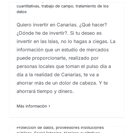
Social listening
,
técnicas cualitativas
,
técnicas
cuantitativas
,
trabajo de campo
,
tratamiento de los
datos
Quiero invertir en Canarias. ¿Qué hacer?
Eureka! participa en las
¿Dónde he de invertir?. Si tu deseo es
invertir en las Islas, no lo hagas a ciegas. La
licitaciones de agencias
información que un estudio de mercados
investigación del Gobierno,
puede proporcionarte, realizado por
Cabildos y Ayuntamientos
personas locales que toman el pulso día a
de Canarias
día a la realidad de Canarias, te va a
ahorrar más de un dolor de cabeza. Y te
Por
Eureka Marketing
|
enero 5, 2024
|
análisis de la
experiencia de usuario
,
analistas de mercado
,
ahorrará tiempo y dinero.
barómetros de opinión
,
contratos menores
instituciones públicas
,
estudio de insights
,
Estudio de
mercados
,
estudio de mercados ICEX
,
estudios de
Más información
opinión
,
estudios de prospección de mercados
,
Focus group
,
investigación comercial
,
investigación
de mercados
,
licitaciones gobierno de Canarias
,
Protección de datos
,
proveedores instituciones
públicas
,
Social listening
,
técnicas cualitativas
,