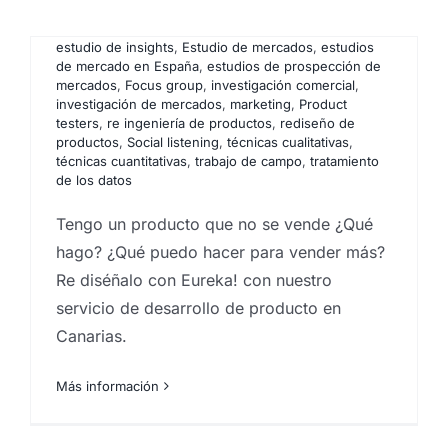
marketing
,
auditoría de marketing
,
como hacer
estudios de mercado
,
Desarrollo de productos
,
estudio de insights
,
Estudio de mercados
,
estudios
de mercado en España
,
estudios de prospección de
mercados
,
Focus group
,
investigación comercial
,
investigación de mercados
,
marketing
,
Product
testers
,
re ingeniería de productos
,
rediseño de
productos
,
Social listening
,
técnicas cualitativas
,
técnicas cuantitativas
,
trabajo de campo
,
tratamiento
de los datos
Quiero invertir en Canarias.
Tengo un producto que no se vende ¿Qué
¿Qué hacer? ¿Dónde
hago? ¿Qué puedo hacer para vender más?
Re diséñalo con Eureka! con nuestro
invertir?
servicio de desarrollo de producto en
Por
Eureka Marketing
|
enero 26, 2024
|
analistas de
Canarias.
datos
,
analistas de mercado
,
como hacer estudios de
mercado
,
estudio de insights
,
Estudio de mercados
,
estudio de mercados ICEX
,
estudios de mercado en
Más información
España
,
estudios de prospección de mercados
,
Focus group
,
investigación comercial
,
investigación
de mercados
,
pequeño negocio
,
Protección de datos
,