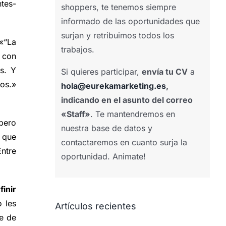
ntes-
shoppers, te tenemos siempre
informado de las oportunidades que
surjan y retribuimos todos los
«“La
trabajos.
 con
s. Y
Si quieres participar,
envía tu CV
a
pos.»
hola@eurekamarketing.es
,
indicando en el asunto del correo
«Staff»
. Te mantendremos en
pero
nuestra base de datos y
 que
contactaremos en cuanto surja la
Entre
oportunidad. Animate!
inir
o les
Artículos recientes
e de