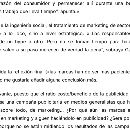
razón del consumidor y permanecer allí durante una b
n trabajo que lleva tiempo”, apunta.»
e la ingeniería social, el tratamiento de marketing de secto
 a lo loco, sino a nivel estratégico: » Los responsable
 de un hype a otro. Pero no se toman tiempo para hac
 salen a su paso merecen de verdad la pena”, subraya Ga
ida la reflexión final («las marcas han de ser más pacient
ro me gustaría añadir alguna conclusión más.
ante, puesto que el ratio coste/beneficio de la publicidad
a una campaña publicitaria en medios generalistas que h
, sobre todo, de marketing… ¿Por qué aún las marcas e
ir en marketing y siguen haciéndolo en publicidad? ¿Será p
porque no se están midiendo los resultados de las campa