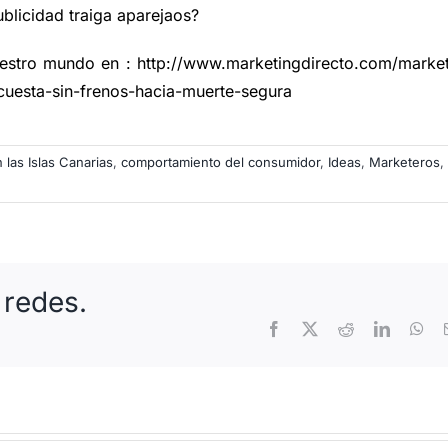
blicidad traiga aparejaos?
uestro mundo en :
http://www.marketingdirecto.com/market
-cuesta-sin-frenos-hacia-muerte-segura
las Islas Canarias
,
comportamiento del consumidor
,
Ideas
,
Marketeros
,
 redes.
Facebook
X
Reddit
LinkedIn
Wh