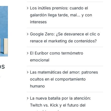
Los inútiles premios: cuando el
galardón llega tarde, mal… y con
intereses
Google Zero: ¿Se desvanece el clic o
renace el marketing de contenidos?
El Euríbor como termómetro
emocional
os
Campaña de
Cam
Las matemáticas del amor: patrones
s
captación de
cap
ocultos en el comportamiento
encuestas pagadas
enc
humano
servicio de taller de
coc
La nueva batalla por la atención:
coches en
en 
Twitch vs. Kick y el futuro del