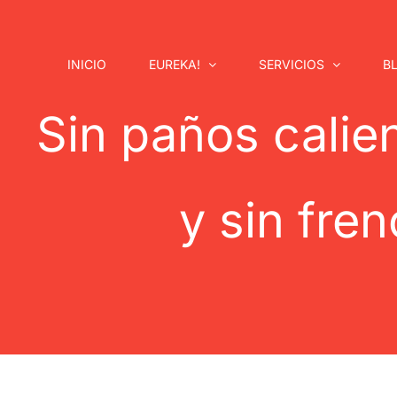
Saltar
al
contenido
INICIO
EUREKA!
SERVICIOS
B
Sin paños calien
y sin fre