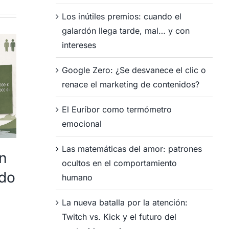
Los inútiles premios: cuando el
galardón llega tarde, mal… y con
intereses
Google Zero: ¿Se desvanece el clic o
renace el marketing de contenidos?
El Euríbor como termómetro
emocional
Las matemáticas del amor: patrones
n
Campaña de
Cam
ocultos en el comportamiento
ado
captación de
cap
humano
encuestas pagadas
enc
La nueva batalla por la atención:
servicio de taller de
coc
Twitch vs. Kick y el futuro del