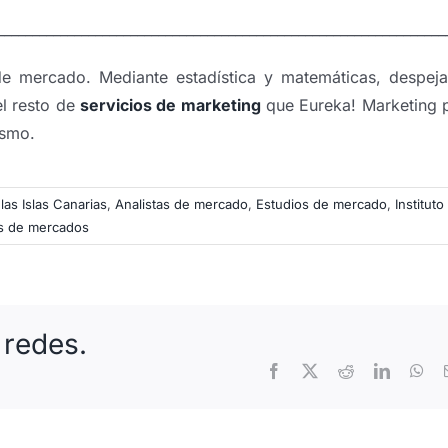
________________________________________________________________
 de mercado. Mediante estadística y matemáticas, despej
el resto de
servicios de marketing
que Eureka! Marketing 
ismo.
as Islas Canarias
,
Analistas de mercado
,
Estudios de mercado
,
Instituto
os de mercados
 redes.
Facebook
X
Reddit
LinkedIn
Wh