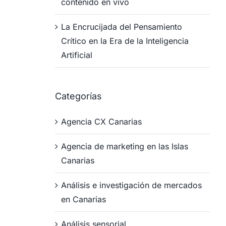
contenido en vivo
coches en
en 
Canarias.
Can
La Encrucijada del Pensamiento
Crítico en la Era de la Inteligencia
junio 12, 2026
mayo 25
Artificial
Categorías
Agencia CX Canarias
Agencia de marketing en las Islas
Canarias
Análisis e investigación de mercados
en Canarias
Análisis sensorial